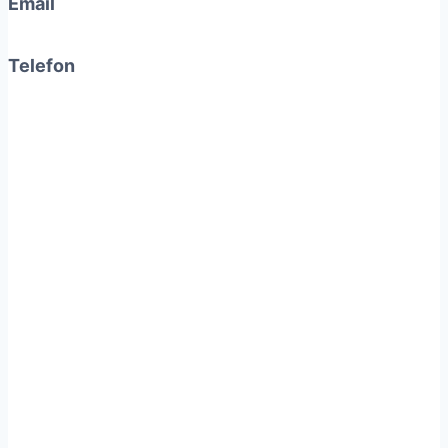
Email
info@paleniceplumlov.cz
Telefon
+420 774 265 664