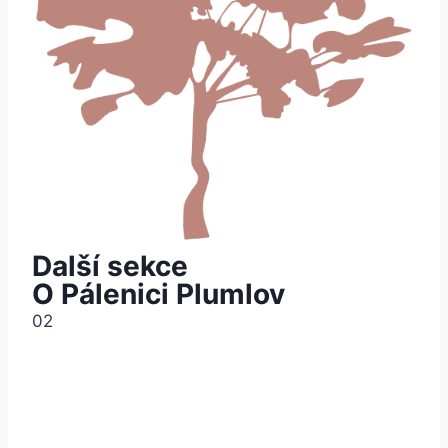
Další sekce
O Pálenici Plumlov
02
Pálenice Plumlov
je moderní pěstitelskou
pálenicí
zabývající se
pálením ovocných kvasů
,
nachází se