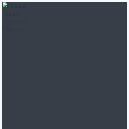
Přeskočit
na
obsah