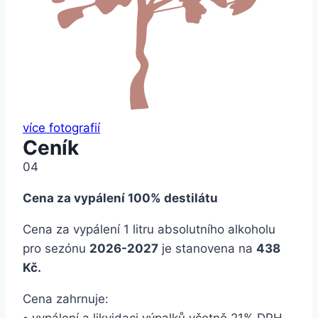
více fotografií
Ceník
04
Cena za vypálení 100% destilátu
Cena za vypálení 1 litru absolutního alkoholu
pro sezónu
2026-2027
je stanovena na
438
Kč.
Cena zahrnuje:
•
vypálení a likvidaci výpalků včetně 21% DPH,