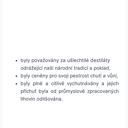
v Olomouckém kraji, konkrétně v Plumlově na
adrese
Plumlov
641
.
Hlavním přáním Pálenice Plumlov je,
aby
ovocné pálenky:
byly považovány za ušlechtilé destiláty
odrážející naši národní tradici a poklad,
byly ceněny pro svoji pestrost chutí a vůní,
byly plně a citlivě vychutnávány a jejich
příchuť byla od průmyslově zpracovaných
lihovin odlišována.