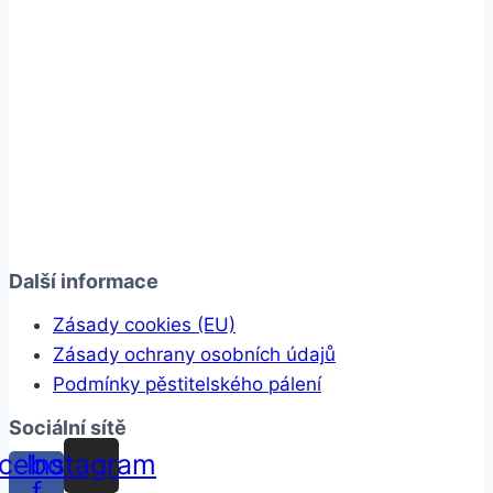
Další informace
Zásady cookies (EU)
Zásady ochrany osobních údajů
Podmínky pěstitelského pálení
Sociální sítě
cebook-
Instagram
f