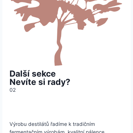
Další sekce
Nevíte si rady?
02
Zajímá Vás od čeho se odvíjí kvalita pálenky?
Chcete poradit s přípravou kvasu?
Výrobu destilátů řadíme k tradičním
fermentačním výrobám, kvalitní pálence